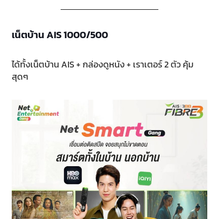
เน็ตบ้าน AIS 1000/500
ได้ทั้งเน็ตบ้าน AIS + กล่องดูหนัง + เราเตอร์ 2 ตัว คุ้ม
สุดๆ