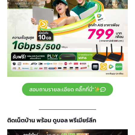
สอบถามรายละเอียด คลิ๊กที่นี่"
ติดเน็ตบ้าน พร้อม ดูบอล พรีเมียร์ลีก