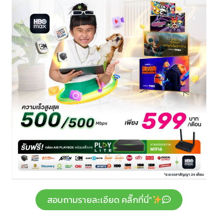
สอบถามรายละเอียด คลิ๊กที่นี่"