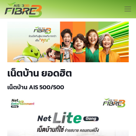
เน็ตบ้าน ยอดฮิต
เน็ตบ้าน AIS 500/500