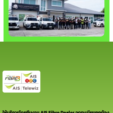
ให้บริการโดยทีมงาน AIS Fibre Dealer จดทะเบียนถูกต้อง