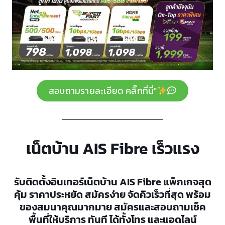
สอบถามรายละเอียด คลิ๊กที่นี่"
เน็ตบ้าน AIS Fibre เร็วแรง
รับติดตั้งอินเทอร์เน็ตบ้าน AIS Fibre แพ็กเกจสุด
คุ้ม ราคาประหยัด สมัครง่าย จัดคิวเร็วที่สุด พร้อม
ของสมนาคุณมากมาย สมัครและสอบถามเช็ค
พื้นที่ให้บริการ ทันที ได้ทั้งโทร และแอดไลน์