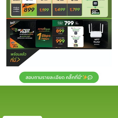
สอบถามรายละเอียด คลิ๊กที่นี่"