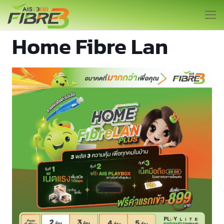
Home Fibre Lan