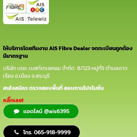
ให้บริการโดยทีมงาน AIS Fibre Dealer จดทะเบียนถูกต้อง
มีมาตรฐาน
บริษัท เดอะ เบสท์เทเลคอม จำกัด 8/123 หมู่ที่5 ตำบลดาว
เรือง อ.เมือง จ.สระบุรี
สนใจสมัคร ตรวจสอบพื้นที่ สอบถามโปรโมชั่น
คลิ๊กเลย!
แอดไลน์ @ais6395
โทร. 065-918-9999