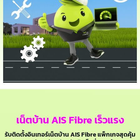
เน็ตบ้าน AIS Fibre เร็วแรง
รับติดตั้งอินเทอร์เน็ตบ้าน AIS Fibre แพ็กเกจสุดคุ้ม