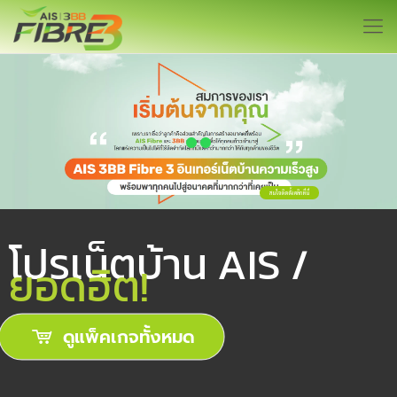
สนใจติดตั้ง คลิกที่นี่
โปรเน็ตบ้าน AIS /
ยอดฮิต!
ดูแพ็คเกจทั้งหมด