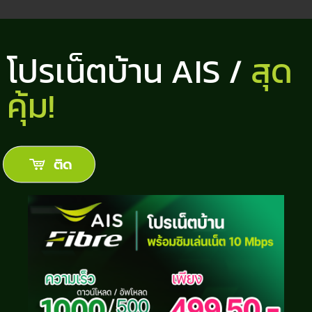
โปรเน็ตบ้าน AIS /
สุด
คุ้ม!
ติด