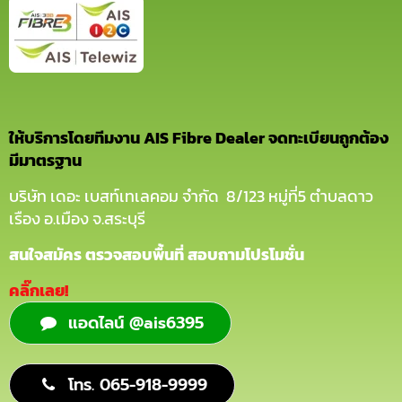
ให้บริการโดยทีมงาน AIS Fibre Dealer จดทะเบียนถูกต้อง
มีมาตรฐาน
บริษัท เดอะ เบสท์เทเลคอม จำกัด 8/123 หมู่ที่5 ตำบลดาว
เรือง อ.เมือง จ.สระบุรี
สนใจสมัคร ตรวจสอบพื้นที่ สอบถามโปรโมชั่น
คลิ๊กเลย!
แอดไลน์ @ais6395
โทร. 065-918-9999