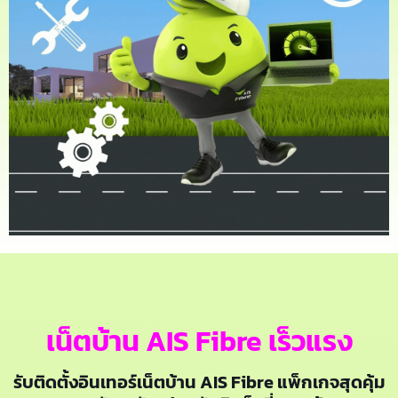
เน็ตบ้าน AIS Fibre เร็วแรง
รับติดตั้งอินเทอร์เน็ตบ้าน AIS Fibre แพ็กเกจสุดคุ้ม