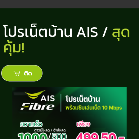
โปรเน็ตบ้าน AIS /
สุด
คุ้ม!
ติด