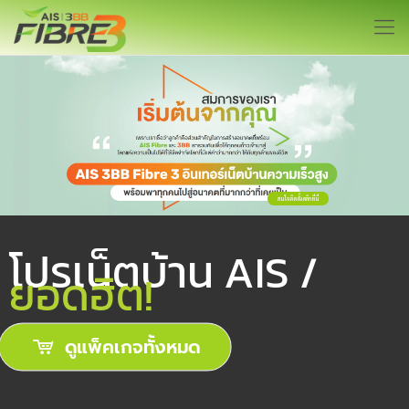
สนใจติดตั้ง คลิกที่นี่
โปรเน็ตบ้าน AIS /
ยอดฮิต!
ดูแพ็คเกจทั้งหมด