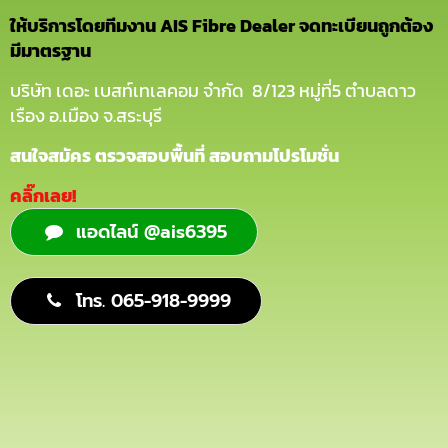
ให้บริการโดยทีมงาน AIS Fibre Dealer จดทะเบียนถูกต้อง
มีมาตรฐาน
บริษัท เดอะ เบสท์เทเลคอม จำกัด 8/123 หมู่ที่5 ตำบลดาว
เรือง อ.เมือง จ.สระบุรี
สนใจสมัคร ตรวจสอบพื้นที่ สอบถามโปรโมชั่น
คลิ๊กเลย!
แอดไลน์ @ais6395
โทร. 065-918-9999