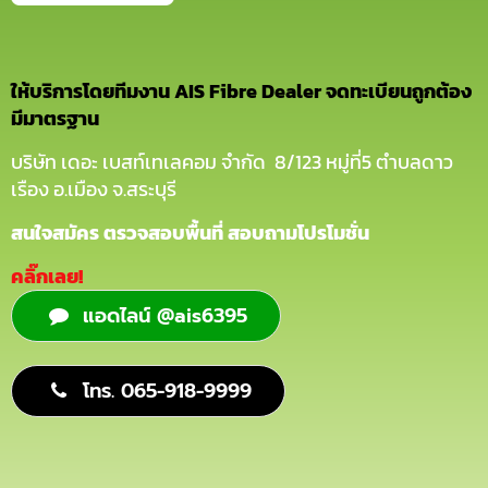
ให้บริการโดยทีมงาน AIS Fibre Dealer จดทะเบียนถูกต้อง
มีมาตรฐาน
บริษัท เดอะ เบสท์เทเลคอม จำกัด 8/123 หมู่ที่5 ตำบลดาว
เรือง อ.เมือง จ.สระบุรี
สนใจสมัคร ตรวจสอบพื้นที่ สอบถามโปรโมชั่น
คลิ๊กเลย!
แอดไลน์ @ais6395
โทร. 065-918-9999