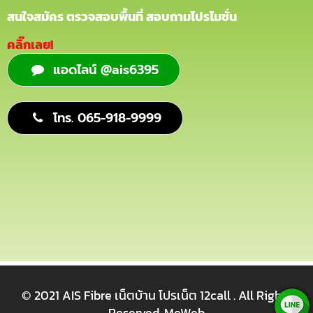
สนใจสมัคร ตรวจสอบพื้นที่ สอบถามโปรโมชั่น
คลิ๊กเลย!
แอดไลน์ @ais6395
โทร. 065-918-9999
© 2021 AIS Fibre เน็ตบ้าน โปรเน็ต 12call . All Rights
Reserved.
MeWeb