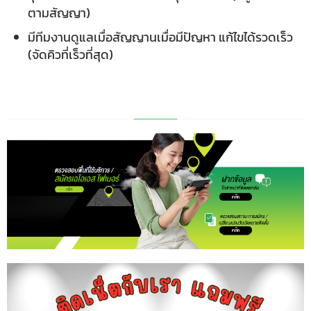
ตามสัญญา)
มีทีมงานดูแลเมื่อสัญญานเมื่อมีปัญหา แก้ไขได้รวดเร็ว
(จัดคิวที่เร็วที่สุด)
คลิก
คลิก