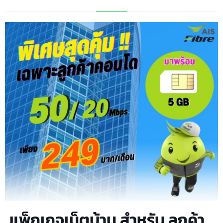
แพ็กเกจเน็ตบ้าน สำหรับ ลูกค้า