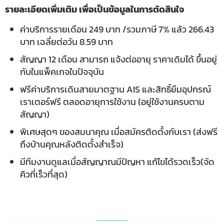
รายละเอียดเพิ่มเติม เพื่อเป็นข้อมูลในการตัดสินใจ
ค่าบริการรายเดือน 249 บาท /รวมภาษี 7% แล้ว 266.43
บาท เฉลี่ยต่อวัน 8.59 บาท
สัญญา 12 เดือน สามารถ แจ้งต่ออายุ ราคาเดิมได้ ขึ้นอยู่
กับในแพ็คเกจในปัจจุบัน
ฟรีค่าบริการเดินสายมาตฐาน AIS และสิทธิ์ยืมอุปกรณ์
เราเตอร์ฟรี ตลอดอายุการใช้งาน (อยู่ใช้งานครบตาม
สัญญา)
พิเศษสุดๆ ของสมนาคุณ เมื่อสมัครติดตั้งกับเรา (ส่งฟรี
ถึงบ้านคุณหลังติดตั้งสำเร็จ)
มีทีมงานดูแลเมื่อสัญญาณมีปัญหา แก้ไขได้รวดเร็ว(จัด
คิวที่เร็วที่สุด)