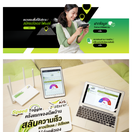
คลิก
คลิก