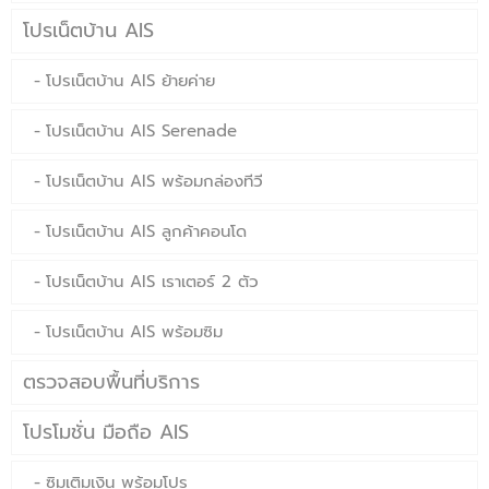
โปรเน็ตบ้าน AIS
โปรเน็ตบ้าน AIS ย้ายค่าย
โปรเน็ตบ้าน AIS Serenade
โปรเน็ตบ้าน AIS พร้อมกล่องทีวี
โปรเน็ตบ้าน AIS ลูกค้าคอนโด
โปรเน็ตบ้าน AIS เราเตอร์ 2 ตัว
โปรเน็ตบ้าน AIS พร้อมซิม
ตรวจสอบพื้นที่บริการ
โปรโมชั่น มือถือ AIS
ซิมเติมเงิน พร้อมโปร