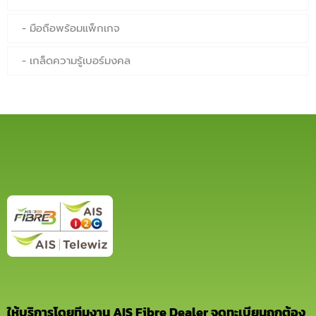
มือถือพร้อมแพ็กเกจ
เกล็ดความรู้เบอร์มงคล
ให้บริการโดยทีมงาน AIS Fibre Dealer จดทะเบียนถูกต้อง