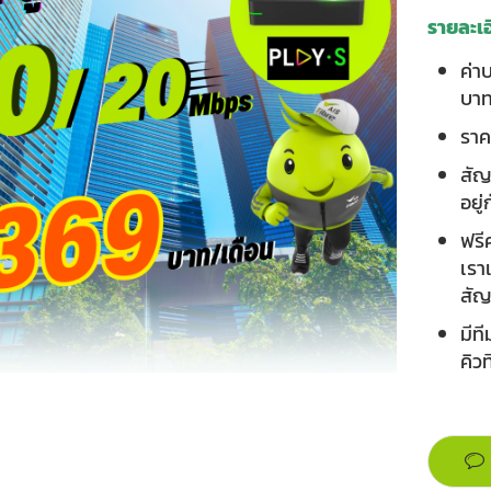
รายละเอ
ค่า
บา
ราคา
สัญ
อยู
ฟรี
เรา
สั
มีท
คิวที