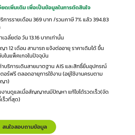
ียดเพิ่มเติม เพื่อเป็นข้อมูลในการตัดสินใจ
บริการรายเดือน 369 บาท /รวมภาษี 7% แล้ว 394.83
ท
เฉลี่ยต่อ วัน 13.16 บาทเท่านั้น
ญา 12 เดือน สามารถ แจ้งต่ออายุ ราคาเดิมได้ ขึ้น
่กับในแพ็คเกจในปัจจุบัน
ค่าบริการเดินสายมาตฐาน AIS และสิทธิ์ยืมอุปกรณ์
เตอร์ฟรี ตลอดอายุการใช้งาน (อยู่ใช้งานครบตาม
ญญา)
ีมงานดูแลเมื่อสัญญาณมีปัญหา แก้ไขได้รวดเร็ว(จัด
่เร็วที่สุด)
สนใจสอบถามข้อมูล