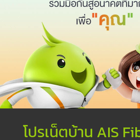
โปรเน็ตบ้าน AIS Fi