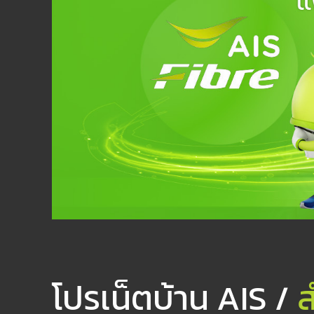
โปรเน็ตบ้าน AIS /
ส