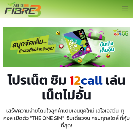
โปรเน็ต ซิม
1
2
call
เล่น
เน็ตไม่อั้น
เสิร์ฟความง่ายโดนใจลูกค้าเติมเงินยุคใหม่ เอไอเอสวัน-ทู-
คอล เปิดตัว "THE ONE SIM" ซิมเดียวจบ ครบทุกสไตล์ ที่คุ้ม
ที่สุด!