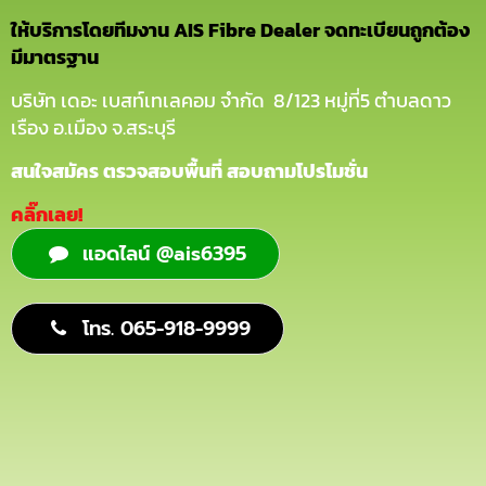
ให้บริการโดยทีมงาน AIS Fibre Dealer จดทะเบียนถูกต้อง
มีมาตรฐาน
บริษัท เดอะ เบสท์เทเลคอม จำกัด 8/123 หมู่ที่5 ตำบลดาว
เรือง อ.เมือง จ.สระบุรี
สนใจสมัคร ตรวจสอบพื้นที่ สอบถามโปรโมชั่น
คลิ๊กเลย!
แอดไลน์ @ais6395
โทร. 065-918-9999